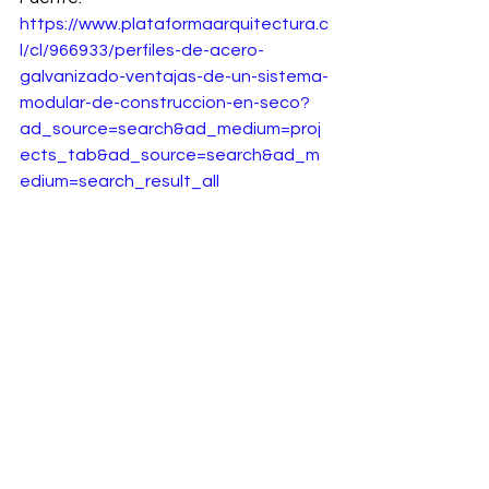
https://www.plataformaarquitectura.c
l/cl/966933/perfiles-de-acero-
galvanizado-ventajas-de-un-sistema-
modular-de-construccion-en-seco?
ad_source=search&ad_medium=proj
ects_tab&ad_source=search&ad_m
edium=search_result_all