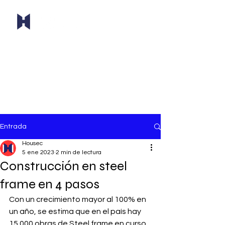
Consult
á
ahora
Entrada
Housec
5 ene 2023
2 min de lectura
Construcción en steel
frame en 4 pasos
Con un crecimiento mayor al 100% en 
un año, se estima que en el país hay 
15.000 obras de Steel frame en curso. 